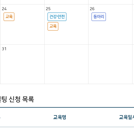
24
25
26
교육
건강·안전
동아리
교육
31
설팅 신청 목록
류
교육명
교육일