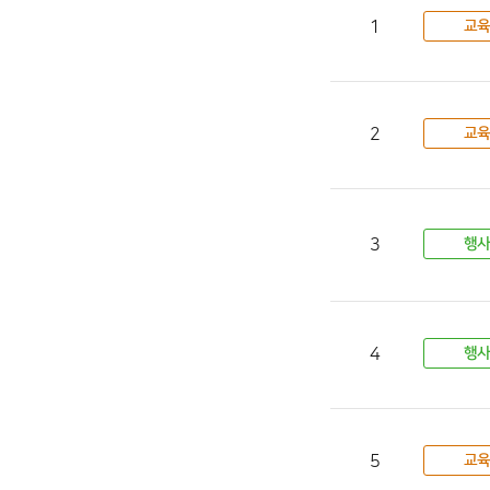
1
교육
2
교육
3
행사
4
행사
5
교육