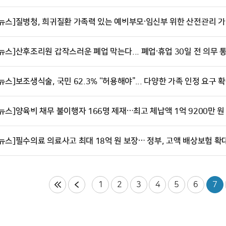
뉴스]질병청, 희귀질환 가족력 있는 예비부모·임신부 위한 산전관리 
뉴스]산후조리원 갑작스러운 폐업 막는다... 폐업·휴업 30일 전 의무 
스]보조생식술, 국민 62.3% “허용해야”... 다양한 가족 인정 요구 
뉴스]양육비 채무 불이행자 166명 제재…최고 체납액 1억 9200만 원
뉴스]필수의료 의료사고 최대 18억 원 보장… 정부, 고액 배상보험 확
1
2
3
4
5
6
7