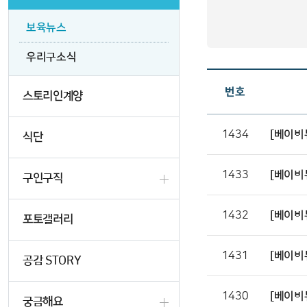
보육뉴스
우리구소식
번호
스토리인계양
1434
[베이비
식단
1433
[베이비
구인구직
1432
[베이비
포토갤러리
1431
[베이비
공감 STORY
1430
[베이비
궁금해요