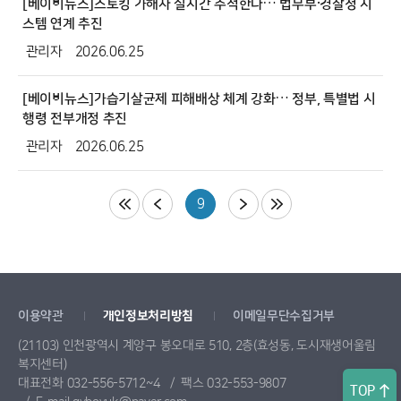
[베이비뉴스]스토킹 가해자 실시간 추적한다… 법무부·경찰청 시
스템 연계 추진
관리자
2026.06.25
[베이비뉴스]가습기살균제 피해배상 체계 강화… 정부, 특별법 시
행령 전부개정 추진
관리자
2026.06.25
9
이용약관
개인정보처리방침
이메일무단수집거부
(21103) 인천광역시 계양구 봉오대로 510, 2층(효성동, 도시재생어울림
복지센터)
대표전화 032-556-5712~4
팩스 032-553-9807
TOP