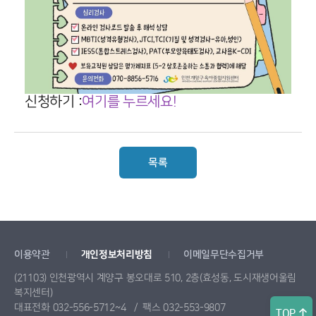
신청하기 :
여기를 누르세요!
목록
이용약관
개인정보처리방침
이메일무단수집거부
(21103) 인천광역시 계양구 봉오대로 510, 2층(효성동, 도시재생어울림
복지센터)
대표전화 032-556-5712~4
팩스 032-553-9807
TOP